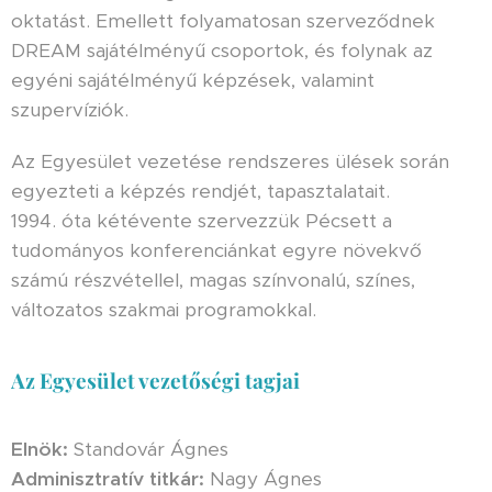
oktatást. Emellett folyamatosan szerveződnek
DREAM sajátélményű csoportok, és folynak az
egyéni sajátélményű képzések, valamint
szupervíziók.
Az Egyesület vezetése rendszeres ülések során
egyezteti a képzés rendjét, tapasztalatait.
1994. óta kétévente szervezzük Pécsett a
tudományos konferenciánkat egyre növekvő
számú részvétellel, magas színvonalú, színes,
változatos szakmai programokkal.
Az Egyesület vezetőségi tagjai
Elnök:
Standovár Ágnes
Adminisztratív titkár:
Nagy Ágnes