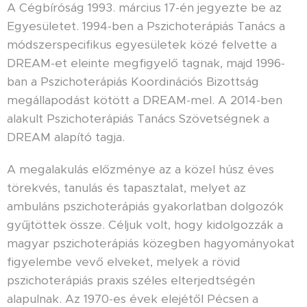
A Cégbíróság 1993. március 17-én jegyezte be az
Egyesületet. 1994-ben a Pszichoterápiás Tanács a
módszerspecifikus egyesületek közé felvette a
DREAM-et eleinte megfigyelő tagnak, majd 1996-
ban a Pszichoterápiás Koordinációs Bizottság
megállapodást kötött a DREAM-mel. A 2014-ben
alakult Pszichoterápiás Tanács Szövetségnek a
DREAM alapító tagja.
A megalakulás előzménye az a közel húsz éves
törekvés, tanulás és tapasztalat, melyet az
ambuláns pszichoterápiás gyakorlatban dolgozók
gyűjtöttek össze. Céljuk volt, hogy kidolgozzák a
magyar pszichoterápiás közegben hagyományokat
figyelembe vevő elveket, melyek a rövid
pszichoterápiás praxis széles elterjedtségén
alapulnak. Az 1970-es évek elejétől Pécsen a