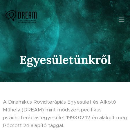
Egyesületünkről
A Dinamikus Rövidterápiás Egyesület és Alkotó
Műhely (DREAM) mint módszerspecifikus
pszichoterápiás egyesület 1993.02.12-én alakult meg
Pécsett 24 alapító taggal.