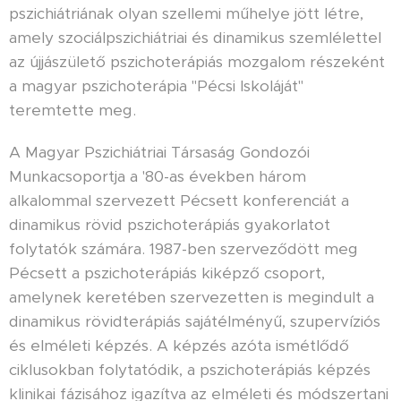
pszichiátriának olyan szellemi műhelye jött létre,
amely szociálpszichiátriai és dinamikus szemlélettel
az újjászülető pszichoterápiás mozgalom részeként
a magyar pszichoterápia "Pécsi Iskoláját"
teremtette meg.
A Magyar Pszichiátriai Társaság Gondozói
Munkacsoportja a '80-as években három
alkalommal szervezett Pécsett konferenciát a
dinamikus rövid pszichoterápiás gyakorlatot
folytatók számára. 1987-ben szerveződött meg
Pécsett a pszichoterápiás kiképző csoport,
amelynek keretében szervezetten is megindult a
dinamikus rövidterápiás sajátélményű, szupervíziós
és elméleti képzés. A képzés azóta ismétlődő
ciklusokban folytatódik, a pszichoterápiás képzés
klinikai fázisához igazítva az elméleti és módszertani