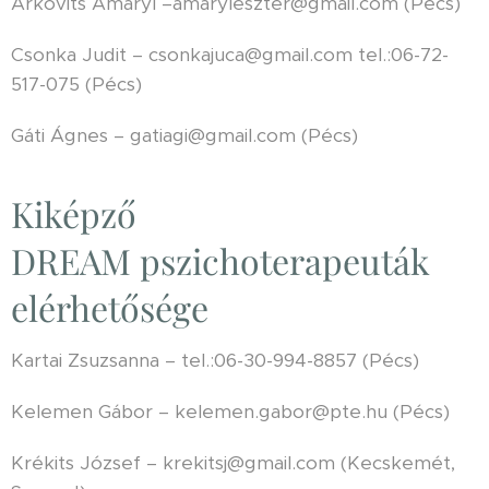
Árkovits Amaryl –amaryleszter@gmail.com (Pécs)
Csonka Judit – csonkajuca@gmail.com tel.:06-72-
517-075 (Pécs)
Gáti Ágnes – gatiagi@gmail.com (Pécs)
Kiképző
DREAM pszichoterapeuták
elérhetősége
Kartai Zsuzsanna – tel.:06-30-994-8857 (Pécs)
Kelemen Gábor – kelemen.gabor@pte.hu (Pécs)
Krékits József – krekitsj@gmail.com (Kecskemét,